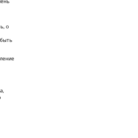
чень
ь, о
 быть
вление
а,
о