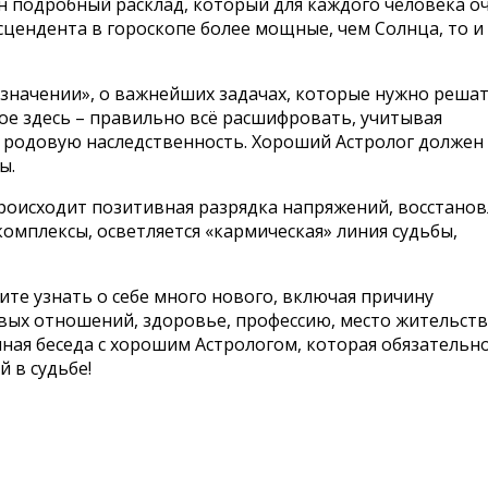
ен подробный расклад, который для каждого человека о
цендента в гороскопе более мощные, чем Солнца, то и
значении», о важнейших задачах, которые нужно решат
ое здесь – правильно всё расшифровать, учитывая
 родовую наследственность. Хороший Астролог должен
ы.
происходит позитивная разрядка напряжений, восстано
комплексы, осветляется «кармическая» линия судьбы,
ите узнать о себе много нового, включая причину
вых отношений, здоровье, профессию, место жительств
ная беседа с хорошим Астрологом, которая обязательн
 в судьбе!