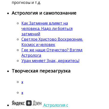
прогнозы и т.д.
Астрология и самопознание
Как Затмение влияет на
человека. Надо ли бояться
затмений
Светлое Христово Воскресение.
Космос и человек
Где же наше Отечество? Взгляд
Астролога
Уран меняет Знак, держитесь!
Творческая перезагрузка
x
x
Астрология c