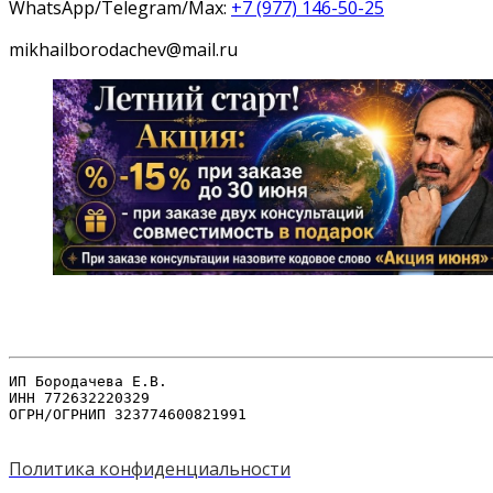
WhatsApp/Telegram/Max:
+7 (977) 146-50-25
mikhailborodachev@mail.ru
.
.
.
ИП Бородачева Е.В. 

ИНН 772632220329 

ОГРН/ОГРНИП 323774600821991
.
Политика конфиденциальности