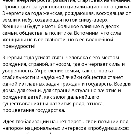
несёт энергии роста, развития, стартовых начинаний.
Происходит запуск нового цивилизационного цикла.
Энергетика года женская, рождающая, восходящая от
земли к небу, создающая поток снизу-вверх.
Женщины будут иметь большое влияние в делах
семьи, общества, в политике. Вспомним, что сила
женщины не в её слабости, но в её волшебной
премудрости!
Энергии года усилят связь человека с его местом
рождения, страной, этносом, где он черпает силы и
уверенность. Укрепление семьи, как островка
стабильности и надёжной ячейки общества станет
одной из главных задач граждан и государств. Всё для
дома, для семьи, для страны! Актуально зачатие и
рождение детей, как залог дальнейшего
существования (!) и развития рода, этноса,
процветания государства.
Идея глобализации начнёт терять свои позиции под
напором национальных интересов «пробудившихся»