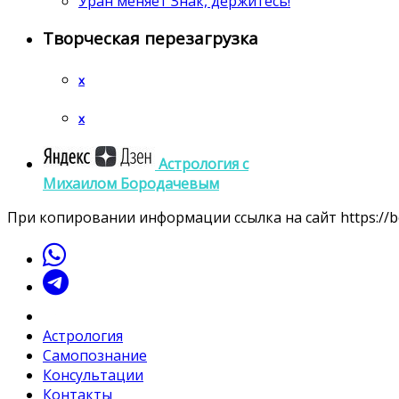
Уран меняет Знак, держитесь!
Творческая перезагрузка
x
x
Астрология c
Михаилом Бородачевым
При копировании информации ссылка на сайт https://bo
Астрология
Самопознание
Консультации
Контакты