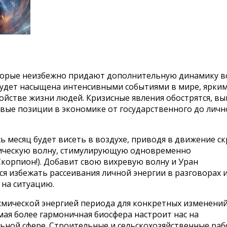
оторые неизбежно придают дополнительную динамику в
будет насыщена интенсивными событиями в мире, ярки
йстве жизни людей. Кризисные явления обострятся, вы
овые позиции в экономике от государственного до личн
 месяц будет висеть в воздухе, приводя в движение с
тическую волну, стимулирующую одновременно
корпион!). Добавит свою вихревую волну и Уран
ься избежать рассеивания личной энергии в разговорах 
 на ситуацию.
осмической энергией периода для конкретных изменений
мая более гармоничная биосфера настроит нас на
ьной сфере. Строительные и сельскохозяйственные раб