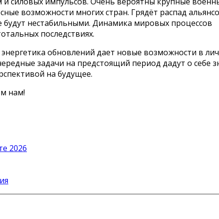
м и силовых импульсов. Очень вероятны крупные военн
рсные возможности многих стран. Грядёт распад альянсо
е будут нестабильными. Динамика мировых процессов
тотальных последствиях.
я энергетика обновлений дает новые возможности в ли
чередные задачи на предстоящий период дадут о себе з
рспективой на будущее.
м нам!
те 2026
ия