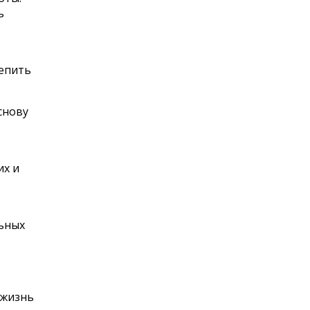
ь
репить
снову
их и
льных
 жизнь