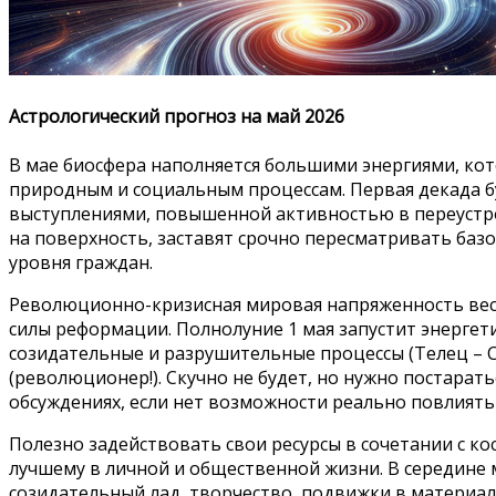
Астрологический прогноз на май 2026
В мае биосфера наполняется большими энергиями, к
природным и социальным процессам. Первая декада 
выступлениями, повышенной активностью в переустро
на поверхность, заставят срочно пересматривать баз
уровня граждан.
Революционно-кризисная мировая напряженность весь
силы реформации. Полнолуние 1 мая запустит энерге
созидательные и разрушительные процессы (Телец – С
(революционер!). Скучно не будет, но нужно постарат
обсуждениях, если нет возможности реально повлиять
Полезно задействовать свои ресурсы в сочетании с к
лучшему в личной и общественной жизни. В середине 
созидательный лад, творчество, подвижки в материал