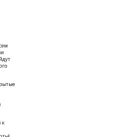
сем
ми
йдут
ого
крытые
и
 к
оты!