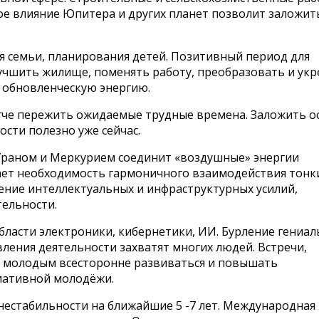
ное влияние Юпитера и других планет позволит заложит
ия семьи, планирования детей. Позитивный период для
лучшить жилище, поменять работу, преобразовать и ук
 обновленческую энергию.
егче пережить ожидаемые трудные времена. Заложить о
сти полезно уже сейчас.
 Ураном и Меркурием соединит «воздушные» энергии
ает необходимость гармоничного взаимодействия тонк
ение интеллектуальных и инфраструктурных усилий,
ельности.
ласти электроники, кибернетики, ИИ. Бурление гениа
ления деятельности захватят многих людей. Встречи,
т молодым всесторонне развиваться и повышать
иативной молодёжи.
нестабильности на ближайшие 5 -7 лет. Международная