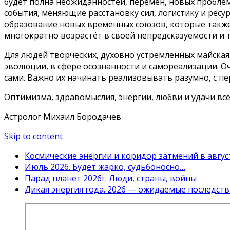
будет полна неожиданностей, перемен, новых пробле
события, меняющие расстановку сил, логистику и ресу
образование новых временных союзов, которые такж
многократно возрастёт в своей непредсказуемости и 
Для людей творческих, духовно устремленных майска
эволюции, в сфере осознанности и самореализации. О
сами. Важно их начинать реализовывать разумно, с пе
Оптимизма, здравомыслия, энергии, любви и удачи все
Астролог Михаил Бородачев
Skip to content
Космические энергии и коридор затмений в авгус
Июль 2026. Будет жарко, судьбоносно…
Парад планет 2026г. Люди, страны, войны
Дикая энергия года. 2026 — ожидаемые последств