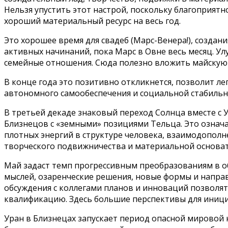
Нельзя упустить этот настрой, поскольку благоприят
хороший материальный ресурс на весь год.
Это хорошее время для свадеб (Марс-Венера!), создан
активных начинаний, пока Марс в Овне весь месяц. У
семейные отношения. Сюда полезно вложить майскую
В конце года это позитивно откликнется, позволит л
автономного самообеспечения и социальной стабильно
В третьей декаде знаковый переход Солнца вместе с
Близнецов с «земными» позициями Тельца. Это означ
плотных энергий в структуре человека, взаимодополн
творческого подвижничества и материальной основат
Май задаст темп прогрессивным преобразованиям в об
мыслей, озаренческие решения, новые формы и направ
обсуждения с коллегами планов и инноваций позволя
квалификацию. Здесь большие перспективы для иниц
Уран в Близнецах запускает период опасной мировой 